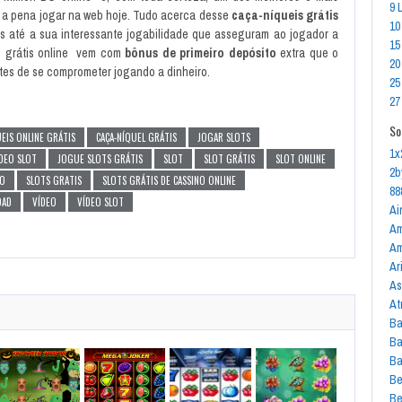
9 
e a pena jogar na web hoje. Tudo acerca desse
caça-níqueis grátis
10
os até a sua interessante jogabilidade que asseguram ao jogador a
15
BC grátis online vem com
bônus de primeiro depósito
extra que o
20
ntes de se comprometer jogando a dinheiro.
25
27
So
UEIS ONLINE GRÁTIS
CAÇA-NÍQUEL GRÁTIS
JOGAR SLOTS
1x
DEO SLOT
JOGUE SLOTS GRÁTIS
SLOT
SLOT GRÁTIS
SLOT ONLINE
2b
NO
SLOTS GRATIS
SLOTS GRÁTIS DE CASSINO ONLINE
88
OAD
VÍDEO
VÍDEO SLOT
Ai
Am
A
Ar
As
At
Ba
Ba
Ba
Be
Be