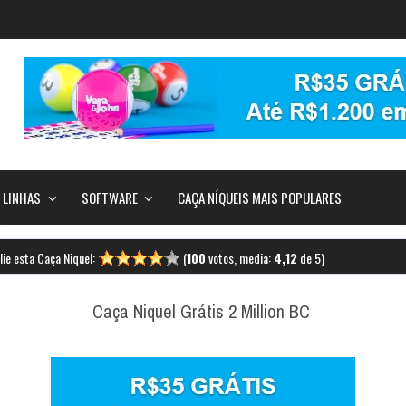
LINHAS
SOFTWARE
CAÇA NÍQUEIS MAIS POPULARES
ie esta Caça Niquel:
(
100
votos, media:
4,12
de 5)
Caça Niquel Grátis 2 Million BC