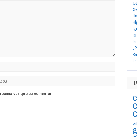
Ge
Ge
Ha
Hi
Ig
IG
Is
J
Ka
Le
T
róxima vez que eu comentar.
C
C
C
on
g