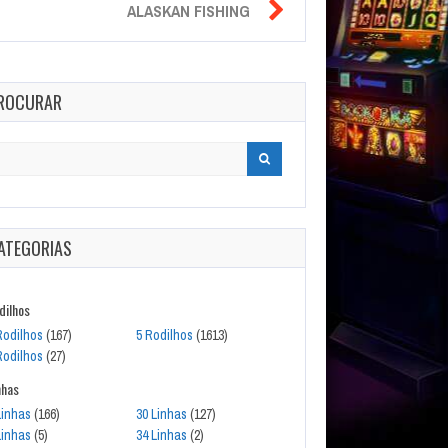

ALASKAN FISHING
ROCURAR
arch for:
ATEGORIAS
dilhos
Rodilhos
(167)
5 Rodilhos
(1613)
Rodilhos
(27)
nhas
Linhas
(166)
30 Linhas
(127)
Linhas
(5)
34 Linhas
(2)