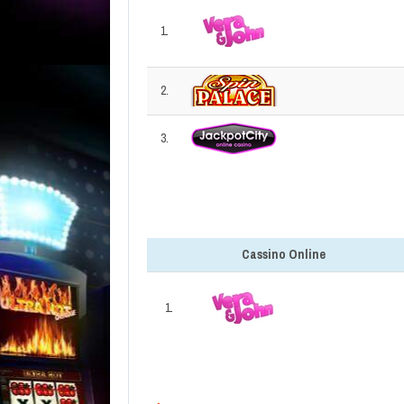
1.
2.
3.
Cassino Online
1.