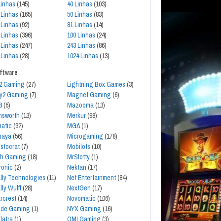
Linhas
(145)
40 Linhas
(103)
 Linhas
(165)
50 Linhas
(83)
 Linhas
(92)
81 Linhas
(14)
 Linhas
(396)
100 Linhas
(24)
 Linhas
(247)
243 Linhas
(86)
 Linhas
(28)
1024 Linhas
(13)
ftware
2 Gaming
(27)
Lightning Box Games
(3)
y2 Gaming
(7)
Magnet Gaming
(6)
8
(6)
Mazooma
(13)
nsworth
(13)
Merkur
(98)
atic
(32)
MGA
(1)
maya
(56)
Microgaming
(178)
istocrat
(7)
Mobilots
(10)
h Gaming
(18)
MrSlotty
(1)
ronic
(2)
Nektan
(17)
lly Technologies
(11)
Net Entertainment
(84)
lly Wulff
(28)
NextGen
(17)
rcrest
(14)
Novomatic
(106)
de Gaming
(1)
NYX Gaming
(16)
latra
(1)
OMI Gaming
(3)