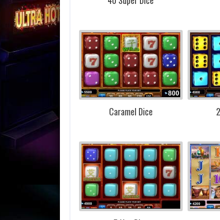
Caramel Dice
2