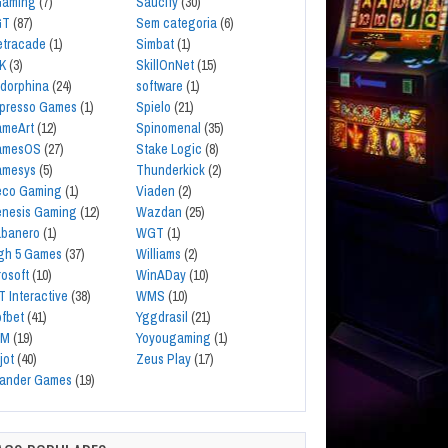
Gaming
(7)
Saucify
(30)
GT
(87)
Sem categoria
(6)
etracade
(1)
Simbat
(1)
K
(3)
SkillOnNet
(15)
dorphina
(24)
software
(1)
presso Games
(1)
Spielo
(21)
meArt
(12)
Spinomenal
(35)
amesOS
(27)
Stake Logic
(8)
amesys
(5)
Thunderkick
(2)
co Gaming
(1)
Viaden
(2)
nesis Gaming
(12)
Wazdan
(25)
banero
(1)
WGT
(1)
gh 5 Games
(37)
Williams
(2)
rosoft
(10)
WinADay
(10)
T Interactive
(38)
WMS
(10)
ofbet
(41)
Yggdrasil
(21)
PM
(19)
Yoyougaming
(1)
jot
(40)
Zeus Play
(17)
ander Games
(19)