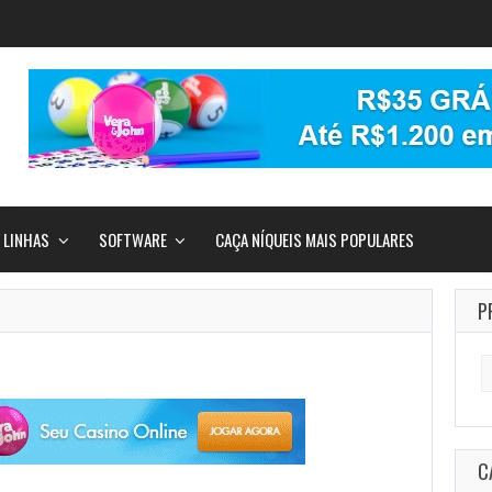
LINHAS
SOFTWARE
CAÇA NÍQUEIS MAIS POPULARES
P
Se
C