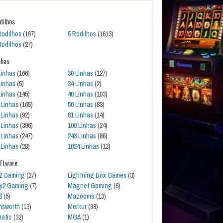
dilhos
Rodilhos
(167)
5 Rodilhos
(1613)
Rodilhos
(27)
nhas
Linhas
(166)
30 Linhas
(127)
Linhas
(5)
34 Linhas
(2)
Linhas
(145)
40 Linhas
(103)
 Linhas
(165)
50 Linhas
(83)
 Linhas
(92)
81 Linhas
(14)
 Linhas
(396)
100 Linhas
(24)
 Linhas
(247)
243 Linhas
(86)
 Linhas
(28)
1024 Linhas
(13)
ftware
2 Gaming
(27)
Lightning Box Games
(3)
y2 Gaming
(7)
Magnet Gaming
(6)
8
(6)
Mazooma
(13)
nsworth
(13)
Merkur
(98)
atic
(32)
MGA
(1)