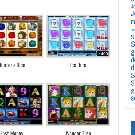
J
J
m
Slo
S
S
g
d
Hunter’s Dice
Ice Dice
d
S
S
g
s
Fast Money
Wonder Tree