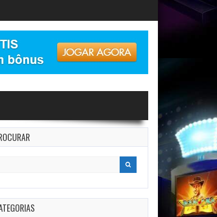
ROCURAR
arch for:
ATEGORIAS