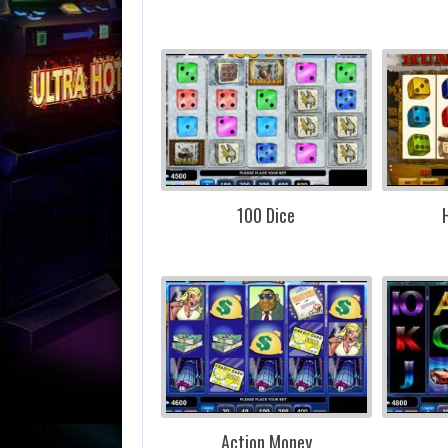
100 Dice
Action Money