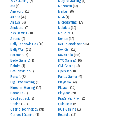
2by2 Gaming
(7)
Magnet Gaming
(6)
888
(6)
Mazooma
(13)
Ainsworth
(13)
Merkur
(98)
Amatic
(32)
MGA
(1)
Amaya
(56)
Microgaming
(178)
Aristocrat
(7)
Mobilots
(10)
Ash Gaming
(18)
MrSlotty
(1)
Atronic
(2)
Nektan
(17)
Bally Technologies
(11)
Net Entertainment
(84)
Bally Wulff
(28)
NextGen
(17)
Barcrest
(14)
Novomatic
(106)
Bede Gaming
(1)
NYX Gaming
(16)
Belatra
(1)
OMI Gaming
(3)
BetConstruct
(1)
OpenBet
(10)
Betsoft
(82)
Parlay Games
(5)
Big Time Gaming
(9)
Play´n Go
(40)
Blueprint Gaming
(14)
Playson
(12)
Booongo
(1)
Playtech
(69)
Cadillac Jack
(2)
Pragmatic Play
(22)
Casino
(131)
Quickspin
(2)
Casino Technology
(31)
RCT Gaming
(1)
Concept Gaming
(1)
Realistic
(16)