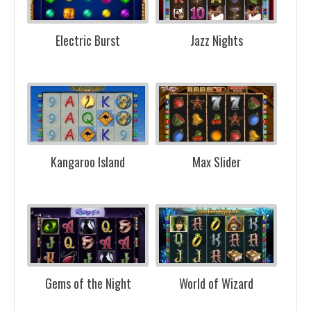
Electric Burst
Jazz Nights
Kangaroo Island
Max Slider
Gems of the Night
World of Wizard