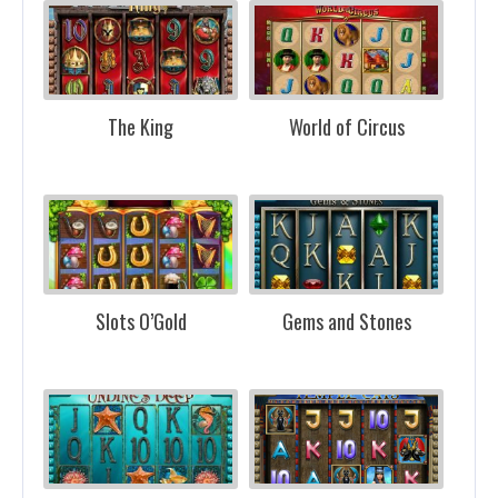
The King
World of Circus
Slots O’Gold
Gems and Stones