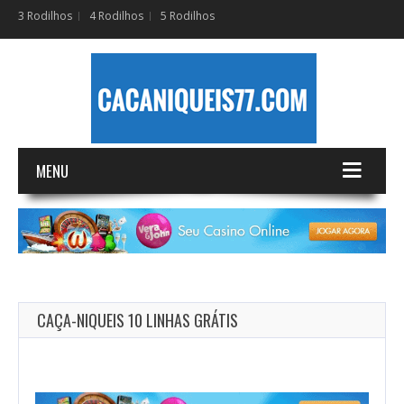
3 Rodilhos
4 Rodilhos
5 Rodilhos
MENU
CAÇA-NIQUEIS 10 LINHAS GRÁTIS