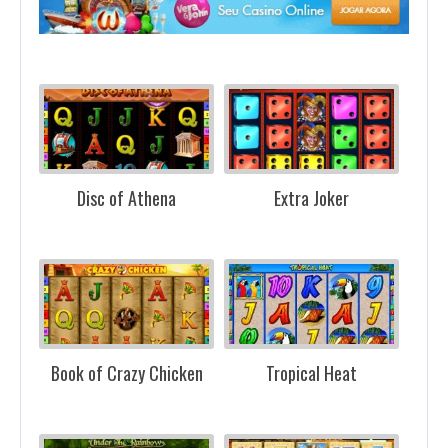
Disc of Athena
Extra Joker
Book of Crazy Chicken
Tropical Heat