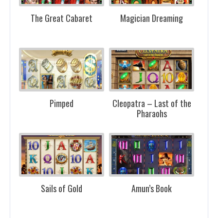
The Great Cabaret
Magician Dreaming
Pimped
Cleopatra – Last of the
Pharaohs
Sails of Gold
Amun’s Book