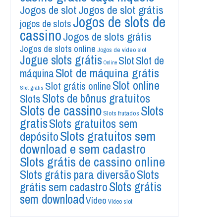
Jogos de slot grátis
Jogos de slot
Jogos de slots de
jogos de slots
cassino
Jogos de slots grátis
Jogos de slots online
Jogos de vídeo slot
Jogue slots grátis
Slot
Slot de
Online
Slot de máquina grátis
máquina
Slot online
Slot grátis online
Slot grátis
Slots de bônus gratuitos
Slots
Slots de cassino
Slots
Slots frutados
gratis
Slots gratuitos sem
Slots gratuitos sem
depósito
download e sem cadastro
Slots grátis de cassino online
Slots grátis para diversão
Slots
Slots grátis
grátis sem cadastro
sem download
Vídeo
Vídeo slot