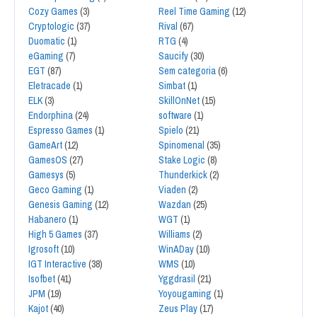
Cozy Games
(3)
Reel Time Gaming
(12)
Cryptologic
(37)
Rival
(67)
Duomatic
(1)
RTG
(4)
eGaming
(7)
Saucify
(30)
EGT
(87)
Sem categoria
(6)
Eletracade
(1)
Simbat
(1)
ELK
(3)
SkillOnNet
(15)
Endorphina
(24)
software
(1)
Espresso Games
(1)
Spielo
(21)
GameArt
(12)
Spinomenal
(35)
GamesOS
(27)
Stake Logic
(8)
Gamesys
(5)
Thunderkick
(2)
Geco Gaming
(1)
Viaden
(2)
Genesis Gaming
(12)
Wazdan
(25)
Habanero
(1)
WGT
(1)
High 5 Games
(37)
Williams
(2)
Igrosoft
(10)
WinADay
(10)
IGT Interactive
(38)
WMS
(10)
Isofbet
(41)
Yggdrasil
(21)
JPM
(19)
Yoyougaming
(1)
Kajot
(40)
Zeus Play
(17)