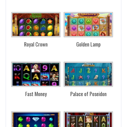
Royal Crown
Golden Lamp
Fast Money
Palace of Poseidon