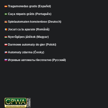
Tragamonedas gratis (Español)
Caça niqueis grátis (Português)
Spielautomaten konstenlose (Deutsch)
Jocuri ca la aparate (Română)
Nyerőgépes játékok (Magyar)
Darmowe automaty do gier (Polski)
Automaty zdarma (Česky)
Игровые автоматы бесплатно (Русский)