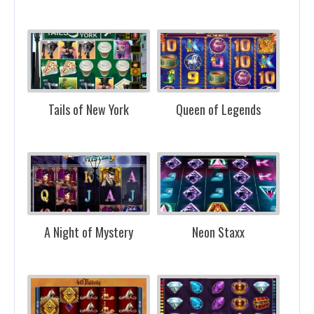
Tails of New York
Queen of Legends
A Night of Mystery
Neon Staxx