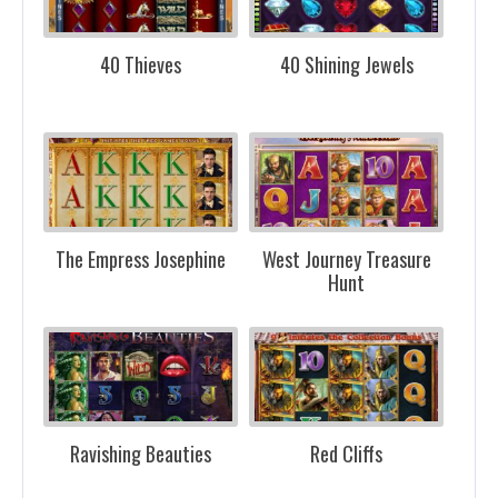
40 Thieves
40 Shining Jewels
The Empress Josephine
West Journey Treasure
Hunt
Ravishing Beauties
Red Cliffs