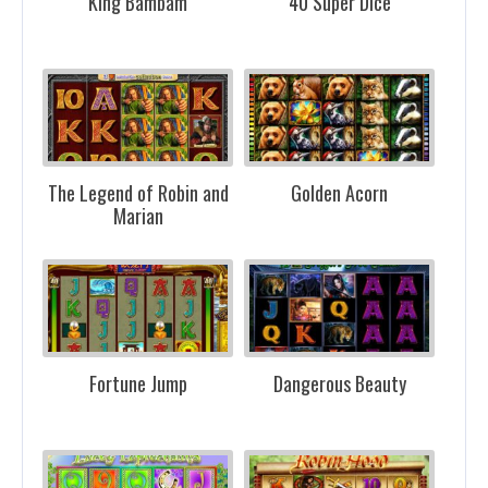
King Bambam
40 Super Dice
The Legend of Robin and
Golden Acorn
Marian
Fortune Jump
Dangerous Beauty