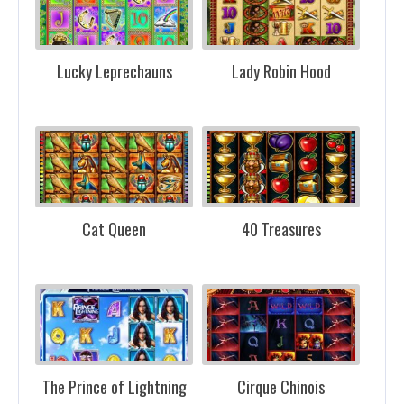
Lucky Leprechauns
Lady Robin Hood
Cat Queen
40 Treasures
The Prince of Lightning
Cirque Chinois