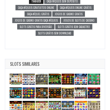
TAGGED
CAÇA NÍQUEIS SEM DEPÓSITO
CAÇA-NÍQUEIS GRATUITOS ONLINE
CAÇA-NÍQUEIS ONLINE GRÁTIS
CAÇA-NÍQUEL GRÁTIS
JOGOS DE CASINO GRATIS
JOGOS DE CASINO GRATIS CAÇA NÍQUEIS
JOGOS DE SLOTS DE CASSINO
SLOTS GRÁTIS PARA DIVERSÃO
SLOTS GRÁTIS SEM CADASTRO
SLOTS GRÁTIS SEM DOWNLOAD
SLOTS SIMILARES