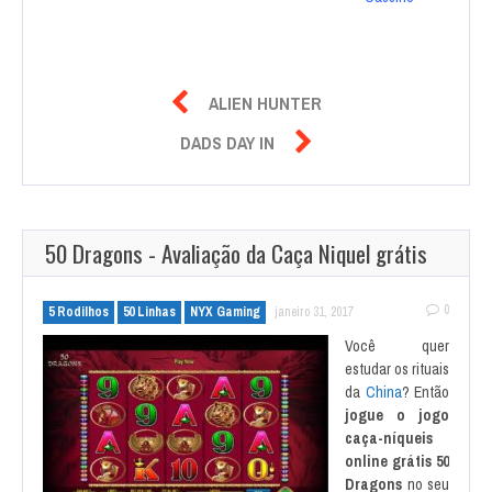

ALIEN HUNTER

DADS DAY IN
50 Dragons - Avaliação da Caça Niquel grátis
0
5 Rodilhos
50 Linhas
NYX Gaming
janeiro 31, 2017
Você quer
estudar os rituais
da
China
? Então
jogue o jogo
caça-níqueis
online grátis 50
Dragons
no seu