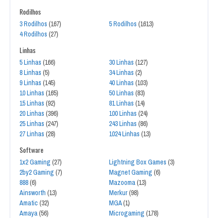
Rodilhos
3 Rodilhos
(167)
5 Rodilhos
(1613)
4 Rodilhos
(27)
Linhas
5 Linhas
(166)
30 Linhas
(127)
8 Linhas
(5)
34 Linhas
(2)
9 Linhas
(145)
40 Linhas
(103)
10 Linhas
(165)
50 Linhas
(83)
15 Linhas
(92)
81 Linhas
(14)
20 Linhas
(396)
100 Linhas
(24)
25 Linhas
(247)
243 Linhas
(86)
27 Linhas
(28)
1024 Linhas
(13)
Software
1x2 Gaming
(27)
Lightning Box Games
(3)
2by2 Gaming
(7)
Magnet Gaming
(6)
888
(6)
Mazooma
(13)
Ainsworth
(13)
Merkur
(98)
Amatic
(32)
MGA
(1)
Amaya
(56)
Microgaming
(178)