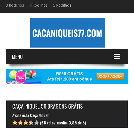
3 Rodilhos
4 Rodilhos
5 Rodilhos
MENU
CAÇA-NIQUEL 50 DRAGONS GRÁTIS
Avalie esta Caça Niquel:
(
68
votos, media:
3,85
de 5)