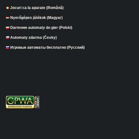
Jocuri ca la aparate (Română)
Nyerőgépes játékok (Magyar)
Darmowe automaty do gier (Polski)
Automaty zdarma (Česky)
Игровые автоматы бесплатно (Русский)