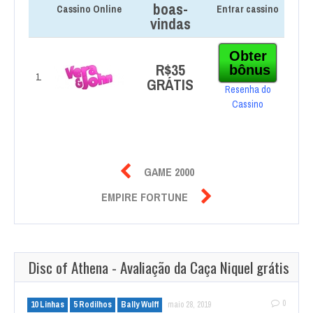
boas-
Cassino Online
Entrar cassino
vindas
Obter
R$35
bônus
1.
GRÁTIS
Resenha do
Cassino

GAME 2000

EMPIRE FORTUNE
Disc of Athena - Avaliação da Caça Niquel grátis
0
10 Linhas
5 Rodilhos
Bally Wulff
maio 28, 2019