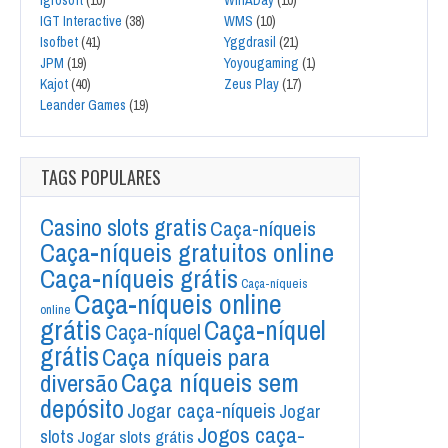
IGT Interactive
(38)
WMS
(10)
Isofbet
(41)
Yggdrasil
(21)
JPM
(19)
Yoyougaming
(1)
Kajot
(40)
Zeus Play
(17)
Leander Games
(19)
TAGS POPULARES
Casino slots gratis
Caça-níqueis
Caça-níqueis gratuitos online
Caça-níqueis grátis
Caça-níqueis
Caça-níqueis online
online
grátis
Caça-níquel
Caça-níquel
grátis
Caça níqueis para
Caça níqueis sem
diversão
depósito
Jogar caça-níqueis
Jogar
Jogos caça-
slots
Jogar slots grátis