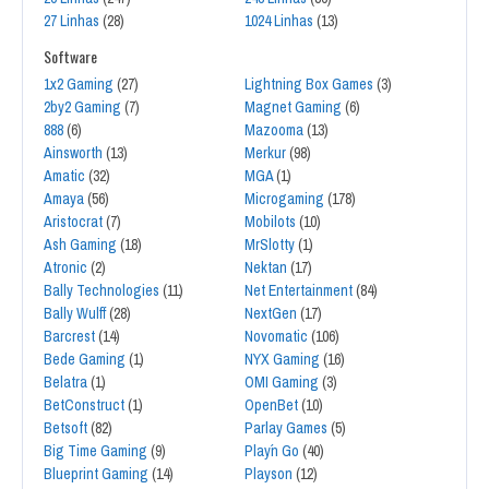
27 Linhas
(28)
1024 Linhas
(13)
Software
1x2 Gaming
(27)
Lightning Box Games
(3)
2by2 Gaming
(7)
Magnet Gaming
(6)
888
(6)
Mazooma
(13)
Ainsworth
(13)
Merkur
(98)
Amatic
(32)
MGA
(1)
Amaya
(56)
Microgaming
(178)
Aristocrat
(7)
Mobilots
(10)
Ash Gaming
(18)
MrSlotty
(1)
Atronic
(2)
Nektan
(17)
Bally Technologies
(11)
Net Entertainment
(84)
Bally Wulff
(28)
NextGen
(17)
Barcrest
(14)
Novomatic
(106)
Bede Gaming
(1)
NYX Gaming
(16)
Belatra
(1)
OMI Gaming
(3)
BetConstruct
(1)
OpenBet
(10)
Betsoft
(82)
Parlay Games
(5)
Big Time Gaming
(9)
Play´n Go
(40)
Blueprint Gaming
(14)
Playson
(12)