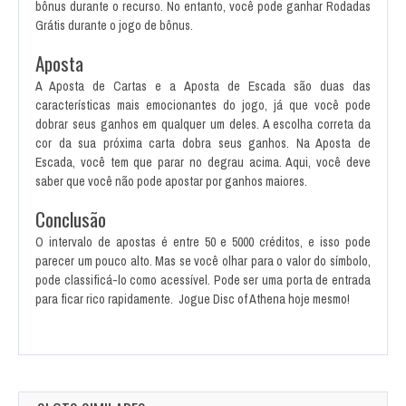
bônus durante o recurso. No entanto, você pode ganhar Rodadas
Grátis durante o jogo de bônus.
Aposta
A Aposta de Cartas e a Aposta de Escada são duas das
características mais emocionantes do jogo, já que você pode
dobrar seus ganhos em qualquer um deles. A escolha correta da
cor da sua próxima carta dobra seus ganhos. Na Aposta de
Escada, você tem que parar no degrau acima. Aqui, você deve
saber que você não pode apostar por ganhos maiores.
Conclusão
O intervalo de apostas é entre 50 e 5000 créditos, e isso pode
parecer um pouco alto. Mas se você olhar para o valor do símbolo,
pode classificá-lo como acessível. Pode ser uma porta de entrada
para ficar rico rapidamente. Jogue Disc of Athena hoje mesmo!