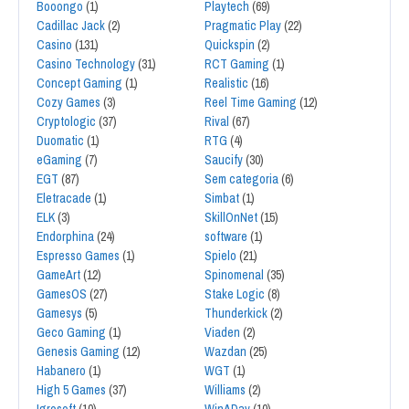
Booongo
(1)
Playtech
(69)
Cadillac Jack
(2)
Pragmatic Play
(22)
Casino
(131)
Quickspin
(2)
Casino Technology
(31)
RCT Gaming
(1)
Concept Gaming
(1)
Realistic
(16)
Cozy Games
(3)
Reel Time Gaming
(12)
Cryptologic
(37)
Rival
(67)
Duomatic
(1)
RTG
(4)
eGaming
(7)
Saucify
(30)
EGT
(87)
Sem categoria
(6)
Eletracade
(1)
Simbat
(1)
ELK
(3)
SkillOnNet
(15)
Endorphina
(24)
software
(1)
Espresso Games
(1)
Spielo
(21)
GameArt
(12)
Spinomenal
(35)
GamesOS
(27)
Stake Logic
(8)
Gamesys
(5)
Thunderkick
(2)
Geco Gaming
(1)
Viaden
(2)
Genesis Gaming
(12)
Wazdan
(25)
Habanero
(1)
WGT
(1)
High 5 Games
(37)
Williams
(2)
Igrosoft
(10)
WinADay
(10)