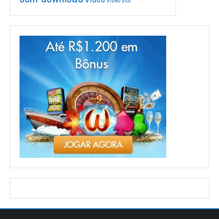
Vídeo slot