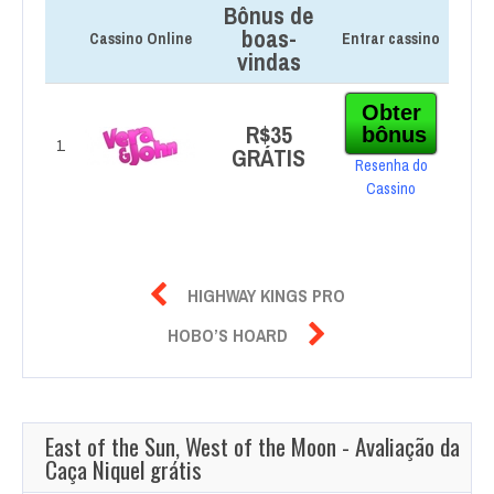
Bônus de
boas-
Cassino Online
Entrar cassino
vindas
Obter
R$35
bônus
1.
GRÁTIS
Resenha do
Cassino

HIGHWAY KINGS PRO

HOBO’S HOARD
East of the Sun, West of the Moon - Avaliação da
Caça Niquel grátis