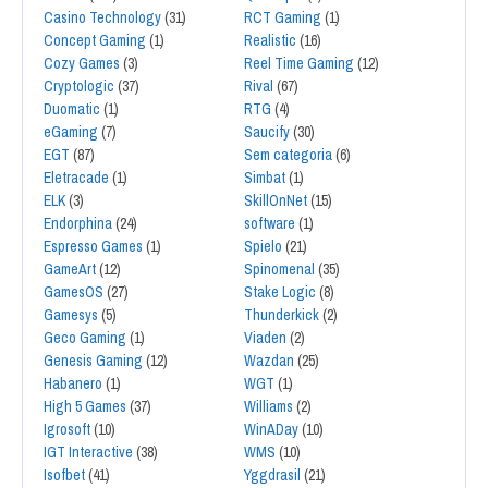
Casino Technology
(31)
RCT Gaming
(1)
Concept Gaming
(1)
Realistic
(16)
Cozy Games
(3)
Reel Time Gaming
(12)
Cryptologic
(37)
Rival
(67)
Duomatic
(1)
RTG
(4)
eGaming
(7)
Saucify
(30)
EGT
(87)
Sem categoria
(6)
Eletracade
(1)
Simbat
(1)
ELK
(3)
SkillOnNet
(15)
Endorphina
(24)
software
(1)
Espresso Games
(1)
Spielo
(21)
GameArt
(12)
Spinomenal
(35)
GamesOS
(27)
Stake Logic
(8)
Gamesys
(5)
Thunderkick
(2)
Geco Gaming
(1)
Viaden
(2)
Genesis Gaming
(12)
Wazdan
(25)
Habanero
(1)
WGT
(1)
High 5 Games
(37)
Williams
(2)
Igrosoft
(10)
WinADay
(10)
IGT Interactive
(38)
WMS
(10)
Isofbet
(41)
Yggdrasil
(21)