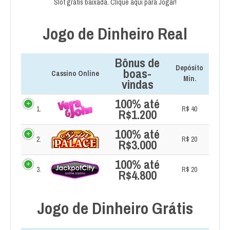
Slot grátis baixada. Clique aqui para Jogar!
Jogo de Dinheiro Real
Bônus de
Depósito
boas-
Cassino Online
Min.
vindas
100% até
1.
R$ 40
R$1.200
100% até
2.
R$ 20
R$3.000
100% até
3.
R$ 20
R$4.800
Jogo de Dinheiro Grátis