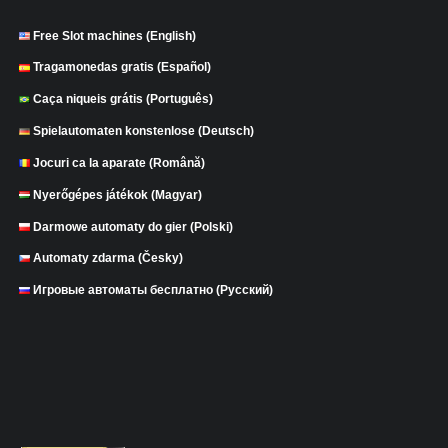
Free Slot machines (English)
Tragamonedas gratis (Español)
Caça niqueis grátis (Português)
Spielautomaten konstenlose (Deutsch)
Jocuri ca la aparate (Română)
Nyerőgépes játékok (Magyar)
Darmowe automaty do gier (Polski)
Automaty zdarma (Česky)
Игровые автоматы бесплатно (Русский)