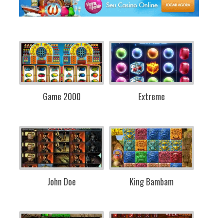
Game 2000
Extreme
John Doe
King Bambam