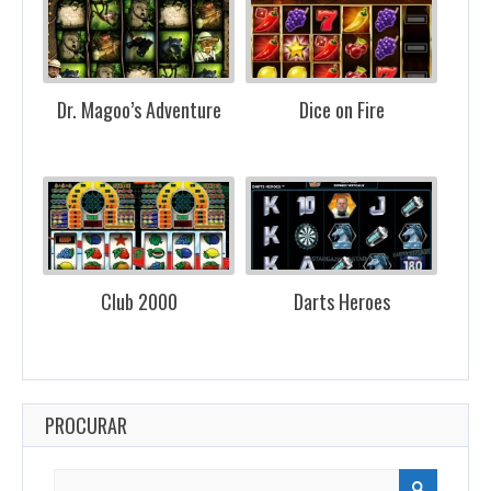
Dr. Magoo’s Adventure
Dice on Fire
Club 2000
Darts Heroes
PROCURAR