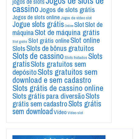
Jogos de slots de
jogos de slots
cassino
Jogos de slots grátis
Jogos de slots online
Jogos de vídeo slot
Jogue slots grátis
Slot
Slot de
Online
Slot de máquina grátis
máquina
Slot online
Slot grátis online
Slot grátis
Slots de bônus gratuitos
Slots
Slots de cassino
Slots
Slots frutados
gratis
Slots gratuitos sem
Slots gratuitos sem
depósito
download e sem cadastro
Slots grátis de cassino online
Slots grátis para diversão
Slots
Slots grátis
grátis sem cadastro
sem download
Vídeo
Vídeo slot