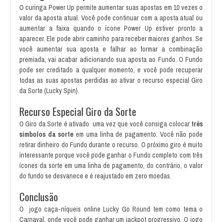
O curinga Power Up permite aumentar suas apostas em 10 vezes o
valor da aposta atual. Você pode continuar com a aposta atual ou
aumentar a faixa quando o ícone Power Up estiver pronto a
aparecer. Ele pode abrir caminho para receber maiores ganhos. Se
você aumentar sua aposta e falhar ao formar a combinação
premiada, vai acabar adicionando sua aposta ao Fundo. O Fundo
pode ser creditado a qualquer momento, e você pode recuperar
todas as suas apostas perdidas ao ativar o recurso especial Giro
da Sorte (Lucky Spin).
Recurso Especial Giro da Sorte
O Giro da Sorte é ativado uma vez que você consiga colocar
três
símbolos da sorte
em uma linha de pagamento. Você não pode
retirar dinheiro do Fundo durante o recurso. O próximo giro é muito
interessante porque você pode ganhar o Fundo completo com três
ícones da sorte em uma linha de pagamento, do contrário, o valor
do fundo se desvanece e é reajustado em zero moedas.
Conclusão
O jogo caça-níqueis online Lucky Go Round tem como tema o
Carnaval, onde você pode ganhar um jackpot progressivo. O jogo