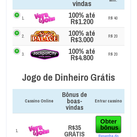
Min.
vindas
100% até
1.
R$ 40
R$1.200
100% até
2.
R$ 20
R$3.000
100% até
3.
R$ 20
R$4.800
Jogo de Dinheiro Grátis
Bônus de
boas-
Cassino Online
Entrar cassino
vindas
Obter
R$35
bônus
1.
GRÁTIS
Resenha do