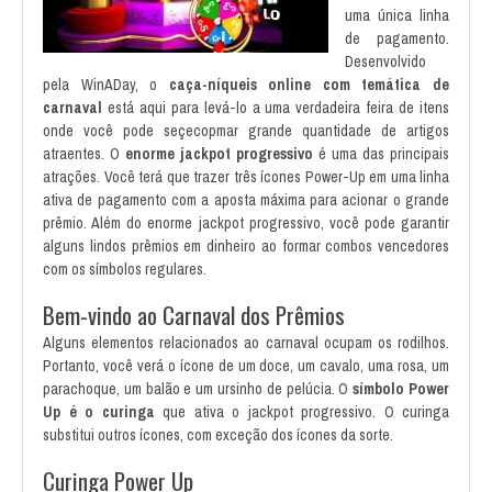
uma única linha
de pagamento.
Desenvolvido
pela WinADay, o
caça-níqueis online com temática de
carnaval
está aqui para levá-lo a uma verdadeira feira de itens
onde você pode seçecopmar grande quantidade de artigos
atraentes. O
enorme jackpot progressivo
é uma das principais
atrações. Você terá que trazer três ícones Power-Up em uma linha
ativa de pagamento com a aposta máxima para acionar o grande
prêmio. Além do enorme jackpot progressivo, você pode garantir
alguns lindos prêmios em dinheiro ao formar combos vencedores
com os símbolos regulares.
Bem-vindo ao Carnaval dos Prêmios
Alguns elementos relacionados ao carnaval ocupam os rodilhos.
Portanto, você verá o ícone de um doce, um cavalo, uma rosa, um
parachoque, um balão e um ursinho de pelúcia. O
símbolo Power
Up é o curinga
que ativa o jackpot progressivo. O curinga
substitui outros ícones, com exceção dos ícones da sorte.
Curinga Power Up