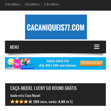
3 Rodilhos
4 Rodilhos
5 Rodilhos
MENU
CAÇA-NIQUEL LUCKY GO ROUND GRÁTIS
Avalie esta Caça Niquel:
(
155
votos, media:
4,00
de 5)