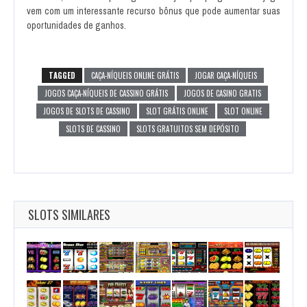
vem com um interessante recurso bônus que pode aumentar suas
oportunidades de ganhos.
TAGGED
CAÇA-NÍQUEIS ONLINE GRÁTIS
JOGAR CAÇA-NÍQUEIS
JOGOS CAÇA-NÍQUEIS DE CASSINO GRÁTIS
JOGOS DE CASINO GRATIS
JOGOS DE SLOTS DE CASSINO
SLOT GRÁTIS ONLINE
SLOT ONLINE
SLOTS DE CASSINO
SLOTS GRATUITOS SEM DEPÓSITO
SLOTS SIMILARES