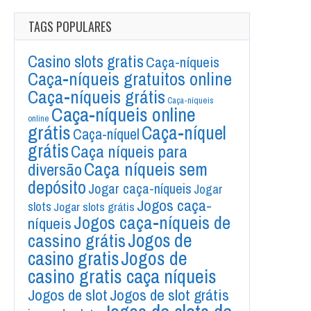
TAGS POPULARES
Casino slots gratis
Caça-níqueis
Caça-níqueis gratuitos online
Caça-níqueis grátis
Caça-níqueis
Caça-níqueis online
online
grátis
Caça-níquel
Caça-níquel
grátis
Caça níqueis para
Caça níqueis sem
diversão
depósito
Jogar caça-níqueis
Jogar
Jogos caça-
slots
Jogar slots grátis
Jogos caça-níqueis de
níqueis
Jogos de
cassino grátis
casino gratis
Jogos de
casino gratis caça níqueis
Jogos de slot grátis
Jogos de slot