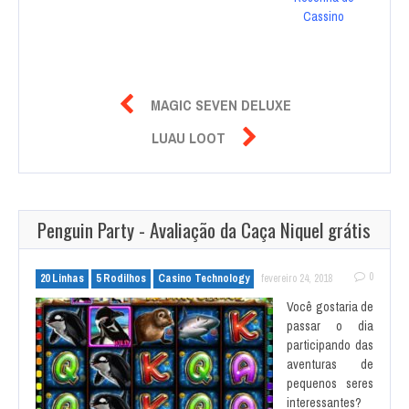
Cassino

MAGIC SEVEN DELUXE

LUAU LOOT
Penguin Party - Avaliação da Caça Niquel grátis
0
20 Linhas
5 Rodilhos
Casino Technology
fevereiro 24, 2018
Você gostaria de
passar o dia
participando das
aventuras de
pequenos seres
interessantes?