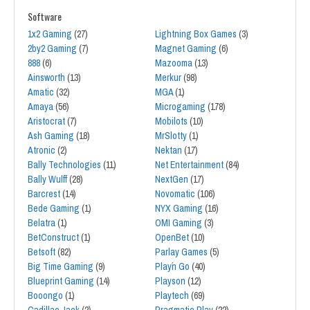
Software
1x2 Gaming
(27)
Lightning Box Games
(3)
2by2 Gaming
(7)
Magnet Gaming
(6)
888
(6)
Mazooma
(13)
Ainsworth
(13)
Merkur
(98)
Amatic
(32)
MGA
(1)
Amaya
(56)
Microgaming
(178)
Aristocrat
(7)
Mobilots
(10)
Ash Gaming
(18)
MrSlotty
(1)
Atronic
(2)
Nektan
(17)
Bally Technologies
(11)
Net Entertainment
(84)
Bally Wulff
(28)
NextGen
(17)
Barcrest
(14)
Novomatic
(106)
Bede Gaming
(1)
NYX Gaming
(16)
Belatra
(1)
OMI Gaming
(3)
BetConstruct
(1)
OpenBet
(10)
Betsoft
(82)
Parlay Games
(5)
Big Time Gaming
(9)
Play´n Go
(40)
Blueprint Gaming
(14)
Playson
(12)
Booongo
(1)
Playtech
(69)