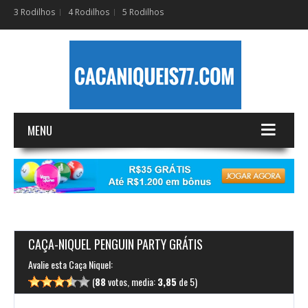
3 Rodilhos
4 Rodilhos
5 Rodilhos
MENU
CAÇA-NIQUEL PENGUIN PARTY GRÁTIS
Avalie esta Caça Niquel:
(
88
votos, media:
3,85
de 5)