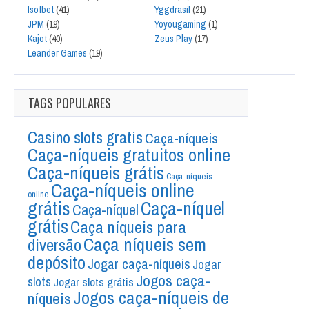
Isofbet
(41)
Yggdrasil
(21)
JPM
(19)
Yoyougaming
(1)
Kajot
(40)
Zeus Play
(17)
Leander Games
(19)
TAGS POPULARES
Casino slots gratis
Caça-níqueis
Caça-níqueis gratuitos online
Caça-níqueis grátis
Caça-níqueis
Caça-níqueis online
online
grátis
Caça-níquel
Caça-níquel
grátis
Caça níqueis para
Caça níqueis sem
diversão
depósito
Jogar caça-níqueis
Jogar
Jogos caça-
slots
Jogar slots grátis
Jogos caça-níqueis de
níqueis