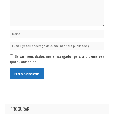
Salvar meus dados neste navegador para a próxima vez
que eu comentar.
PROCURAR