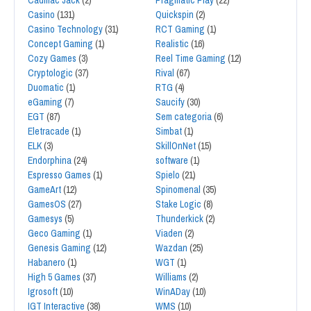
Cadillac Jack
(2)
Pragmatic Play
(22)
Casino
(131)
Quickspin
(2)
Casino Technology
(31)
RCT Gaming
(1)
Concept Gaming
(1)
Realistic
(16)
Cozy Games
(3)
Reel Time Gaming
(12)
Cryptologic
(37)
Rival
(67)
Duomatic
(1)
RTG
(4)
eGaming
(7)
Saucify
(30)
EGT
(87)
Sem categoria
(6)
Eletracade
(1)
Simbat
(1)
ELK
(3)
SkillOnNet
(15)
Endorphina
(24)
software
(1)
Espresso Games
(1)
Spielo
(21)
GameArt
(12)
Spinomenal
(35)
GamesOS
(27)
Stake Logic
(8)
Gamesys
(5)
Thunderkick
(2)
Geco Gaming
(1)
Viaden
(2)
Genesis Gaming
(12)
Wazdan
(25)
Habanero
(1)
WGT
(1)
High 5 Games
(37)
Williams
(2)
Igrosoft
(10)
WinADay
(10)
IGT Interactive
(38)
WMS
(10)