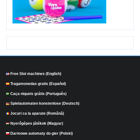
Free Slot machines (English)
Tragamonedas gratis (Español)
Caça niqueis grátis (Português)
Spielautomaten konstenlose (Deutsch)
Jocuri ca la aparate (Română)
Nyerőgépes játékok (Magyar)
Darmowe automaty do gier (Polski)