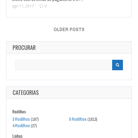
ago 11, 2017
0
OLDER POSTS
PROCURAR
Search for:
CATEGORIAS
Rodilhos
3 Rodilhos
(167)
5 Rodilhos
(1613)
4 Rodilhos
(27)
Linhas