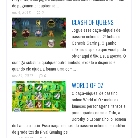
de pagamento.[caption id ...
jan 4, 2018
0
CLASH OF QUEENS
Jogue esse caça-niqueis de
cassino online de 25 linhas da
Genesis Gaming. O ganho
máximo disperso que você pode
obter aqui é 50x a sua aposta. O
curinga substitui qualquer outro símbolo, exceto o disperso e
quando ele ajuda a formar uma com ...
dez 31, 2017
0
WORLD OF OZ
O caça-níques de cassino
online World of Oz inclui os
famosos personagens tensos e
preocupados como o Toto, a
Dorothy, o Espantalho, o Homem
de Lata e o Leão. Esse caça-níques de cassino online com rodilho
de grade 5x3 da Rival Gaming pe ...