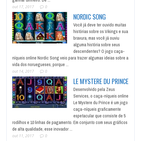
out 17, 2017
0
NORDIC SONG
Você já deve ter ouvido muitas
histórias sobre os Vikings e sua
bravura, mas você já ouviu
alguma história sobre seus
descendentes? O jogo caça-
níqueis online Nordic Song veio para trazer algumas ideias sobre a
vida dos noruegueses, porque ...
out 14, 2017
0
LE MYSTERE DU PRINCE
Desenvolvido pela Zeus
Services, o caça-níqueis online
Le Mystere du Prince é um jogo
caça-níqueis graficamente
espetacular que consiste de 5
rodilhos e 10 linhas de pagamento. Em conjunto com seus gráficos
de alta qualidade, esse inovador ...
out 11, 2017
0