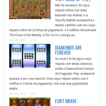
Não há escassez de caça-
níqueis online com tema
baseado nas múmias, e a
Saucify também acompanha o
mesmo caminho com seu caça-
níqueis online de 15 linhas de pagamento e 5 rodilhos denominado
The Purse of the Mummy. O Rei Tut é o curinga aq ...
nov 28, 2017
0
DIAMONDS ARE
FOREVER
Se você é fá de jogos caça-
níqueis com temas clássicos,
então o Diamonds Are Forever
da Pragmatic Play certamente
passará a ser o seu favorito. Esse caça-níqueis online com 3
rodilhos e 3 linhas de pagamento, vem com uma jogabilidade
simple ...
nov 25, 2017
0
FORT BRAVE