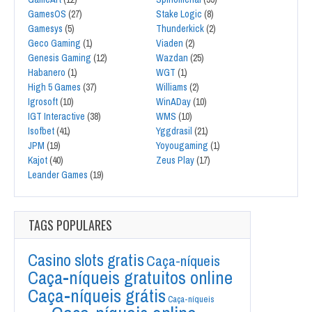
GamesOS
(27)
Stake Logic
(8)
Gamesys
(5)
Thunderkick
(2)
Geco Gaming
(1)
Viaden
(2)
Genesis Gaming
(12)
Wazdan
(25)
Habanero
(1)
WGT
(1)
High 5 Games
(37)
Williams
(2)
Igrosoft
(10)
WinADay
(10)
IGT Interactive
(38)
WMS
(10)
Isofbet
(41)
Yggdrasil
(21)
JPM
(19)
Yoyougaming
(1)
Kajot
(40)
Zeus Play
(17)
Leander Games
(19)
TAGS POPULARES
Casino slots gratis
Caça-níqueis
Caça-níqueis gratuitos online
Caça-níqueis grátis
Caça-níqueis