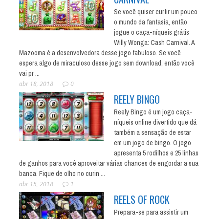
Se você quiser curtir um pouco
o mundo da fantasia, então
jogue o caça-níqueis grátis
Willy Wonga: Cash Carnival. A
Mazooma é a desenvolvedora desse jogo fabuloso. Se você
espera algo de miraculoso desse jogo sem download, então você
vai pr ...
abr 18, 2018
0
REELY BINGO
Reely Bingo é um jogo caça-
níqueis online divertido que dá
também a sensação de estar
em um jogo de bingo. O jogo
apresenta 5 rodilhos e 25 linhas
de ganhos para você aproveitar várias chances de engordar a sua
banca. Fique de olho no curin ...
abr 15, 2018
1
REELS OF ROCK
Prepara-se para assistir um