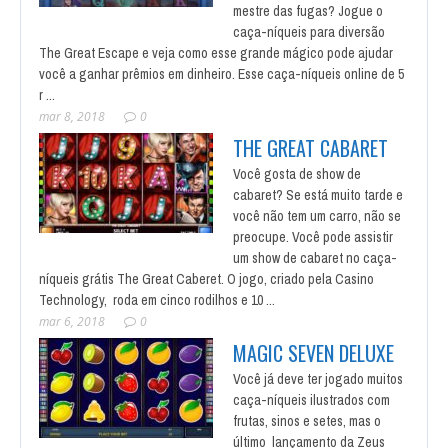
mestre das fugas? Jogue o
caça-níqueis para diversão
The Great Escape e veja como esse grande mágico pode ajudar
você a ganhar prêmios em dinheiro. Esse caça-níqueis online de 5
r ...
mar 8, 2018
0
THE GREAT CABARET
Você gosta de show de
cabaret? Se está muito tarde e
você não tem um carro, não se
preocupe. Você pode assistir
um show de cabaret no caça-
níqueis grátis The Great Caberet. O jogo, criado pela Casino
Technology, roda em cinco rodilhos e 10 ...
mar 6, 2018
0
MAGIC SEVEN DELUXE
Você já deve ter jogado muitos
caça-níqueis ilustrados com
frutas, sinos e setes, mas o
último lançamento da Zeus