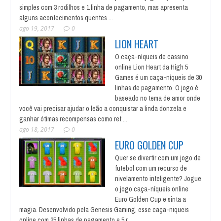
simples com 3 rodilhos e 1 linha de pagamento, mas apresenta
alguns acontecimentos quentes ...
ago 19, 2017
0
LION HEART
O caça-níqueis de cassino
online Lion Heart da High 5
Games é um caça-níqueis de 30
linhas de pagamento. O jogo é
baseado no tema de amor onde
você vai precisar ajudar o leão a conquistar a linda donzela e
ganhar ótimas recompensas como ret ...
ago 18, 2017
0
EURO GOLDEN CUP
Quer se divertir com um jogo de
futebol com um recurso de
nivelamento inteligente? Jogue
o jogo caça-níqueis online
Euro Golden Cup e sinta a
magia. Desenvolvido pela Genesis Gaming, esse caça-niqueis
online com 25 linhas de pagamento e 5 r ...