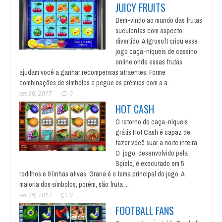
JUICY FRUITS
Bem-vindo ao mundo das frutas
suculentas com aspecto
divertido. A Igrosoft criou esse
jogo caça-níqueis de cassino
online onde essas frutas
ajudam você a ganhar recompensas atraentes. Forme
combinações de símbolos e pegue os prêmios com a a ...
set 30, 2017
0
HOT CASH
O retorno do caça-níqueis
grátis Hot Cash é capaz de
fazer você suar a noite inteira.
O jogo, desenvolvido pela
Spielo, é executado em 5
rodilhos e 9 linhas ativas. Grana é o tema principal do jogo. A
maioria dos símbolos, porém, são fruta ...
set 29, 2017
0
FOOTBALL FANS