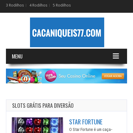
3 Rodilhos
4 Rodilhos
5 Rodilhos
MENU
SLOTS GRÁTIS PARA DIVERSÃO
STAR FORTUNE
O Star Fortune é um caça-