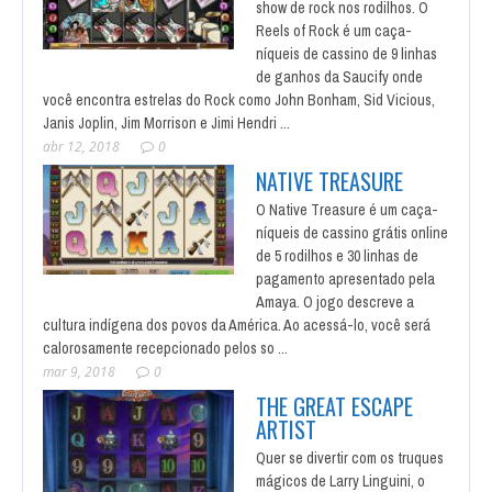
show de rock nos rodilhos. O
Reels of Rock é um caça-
níqueis de cassino de 9 linhas
de ganhos da Saucify onde
você encontra estrelas do Rock como John Bonham, Sid Vicious,
Janis Joplin, Jim Morrison e Jimi Hendri ...
abr 12, 2018
0
NATIVE TREASURE
O Native Treasure é um caça-
níqueis de cassino grátis online
de 5 rodilhos e 30 linhas de
pagamento apresentado pela
Amaya. O jogo descreve a
cultura indígena dos povos da América. Ao acessá-lo, você será
calorosamente recepcionado pelos so ...
mar 9, 2018
0
THE GREAT ESCAPE
ARTIST
Quer se divertir com os truques
mágicos de Larry Linguini, o