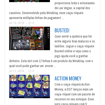
proporciona toda o entusiasmo
de Las Vegas, a capital dos
cassinos. Desenvolvido pela WinADay, esse caça-níqueis
apresenta múltiplas linhas de pagament ...
jul 19, 2018
0
BUSTED!
Quer sentir a química que há
entre alguns tiras malucos e os
ladrões. Jogue o caça-níqueis
Busted online e veja como o
jogo ajuda você a ganhar
dinheiro. Esta slot com 17 linhas é um produto da WinADay, com o
qual você pode ganhar um enorm ...
jul 13, 2018
0
ACTION MONEY
Com o caça-níqueis Action
Money, a EGT lançou mais um
caça-níquel com um pacote de
recursos no seu estoque. Esse
jogo caça-níqueis com 5