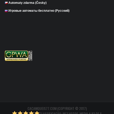
Automaty zdarma (Česky)
Игровые автоматы бесплатно (Русский)
CACANIQUEIS77.COM (COPYRIGHT © 2017)
CLASSIFICAÇÃO: 953 VOTOS, MEDIA 4.82 DE 5