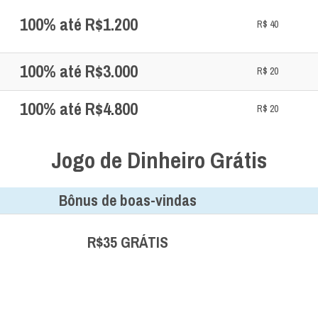
Jogo de Dinheiro Real
Bônus de boas-vindas
Depósito Min.
100% até R$1.200
R$ 40
100% até R$3.000
R$ 20
100% até R$4.800
R$ 20