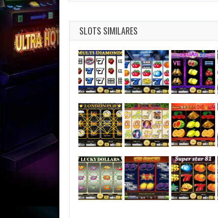
Conclusão
O Joker 27 é um
jogo caça-níqueis de cassino onli
As perdas que ocorrem no jogo principal pode ser
Kajot paga o prêmio mais alto.
TAGGED
CAÇA-NÍQUEIS GRÁTIS
CAÇA-NÍQUEL GRÁTIS
SLOTS DE CASSINO
SLOTS SIMILARES