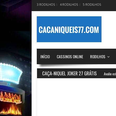
3 RODILHOS
4 RODILHOS
5 RODILHOS
INÍCIO
CASSINOS ONLINE
RODILHOS
CAÇA-NIQUEL JOKER 27 GRÁTIS
Avalie es