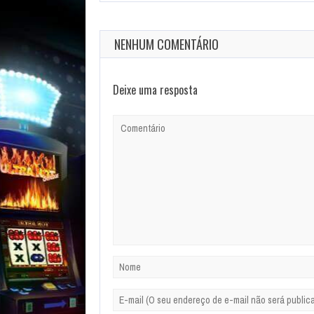
NENHUM COMENTÁRIO
Deixe uma resposta