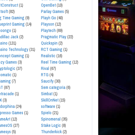
8
(6)
Mazooma
(13)
nsworth
(13)
Merkur
(98)
atic
(32)
MGA
(1)
maya
(56)
Microgaming
(178)
istocrat
(7)
Mobilots
(10)
h Gaming
(18)
MrSlotty
(1)
ronic
(2)
Nektan
(17)
lly Technologies
(11)
Net Entertainment
(84)
lly Wulff
(28)
NextGen
(17)
rcrest
(14)
Novomatic
(106)
de Gaming
(1)
NYX Gaming
(16)
latra
(1)
OMI Gaming
(3)
tConstruct
(1)
OpenBet
(10)
tsoft
(82)
Parlay Games
(5)
g Time Gaming
(9)
Play´n Go
(40)
ueprint Gaming
(14)
Playson
(12)
ooongo
(1)
Playtech
(69)
dillac Jack
(2)
Pragmatic Play
(22)
sino
(131)
Quickspin
(2)
sino Technology
(31)
RCT Gaming
(1)
ncept Gaming
(1)
Realistic
(16)
zy Games
(3)
Reel Time Gaming
(12)