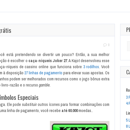
Jogo de Dinheiro Grátis
Bônus de boas-vindas
R$35 GRÁTIS
grátis
P
0
Se
ocê está pretendendo se divertir um pouco? Então, a sua melhor