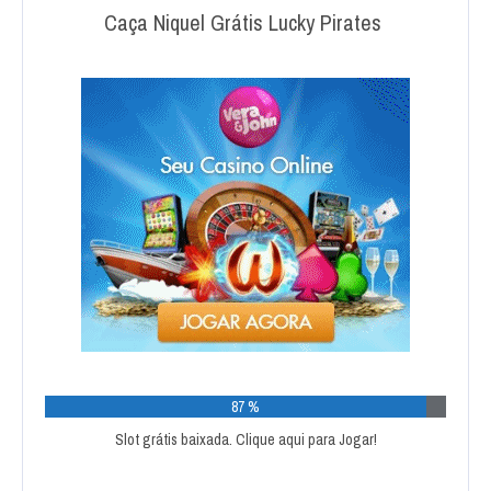
Caça Niquel Grátis Lucky Pirates
94 %
Slot grátis baixada. Clique aqui para Jogar!