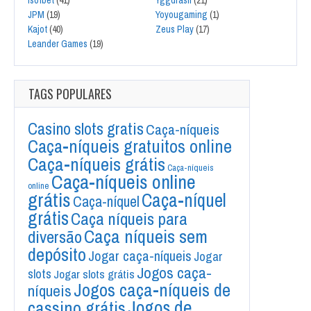
JPM
(19)
Yoyougaming
(1)
Kajot
(40)
Zeus Play
(17)
Leander Games
(19)
TAGS POPULARES
Casino slots gratis
Caça-níqueis
Caça-níqueis gratuitos online
Caça-níqueis grátis
Caça-níqueis
Caça-níqueis online
online
grátis
Caça-níquel
Caça-níquel
grátis
Caça níqueis para
Caça níqueis sem
diversão
depósito
Jogar caça-níqueis
Jogar
Jogos caça-
slots
Jogar slots grátis
Jogos caça-níqueis de
níqueis
Jogos de
cassino grátis