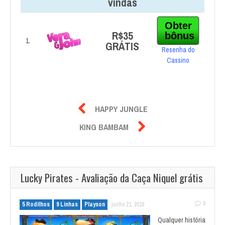
vindas
Obter
R$35
bônus
1.
GRÁTIS
Resenha do
Cassino

HAPPY JUNGLE

KING BAMBAM
Lucky Pirates - Avaliação da Caça Niquel grátis
0
5 Rodilhos
9 Linhas
Playson
junho 21, 2018
Qualquer história