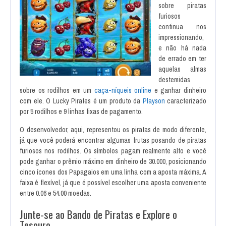
sobre piratas
furiosos
continua nos
impressionando,
e não há nada
de errado em ter
aquelas almas
destemidas
sobre os rodilhos em um
caça-níqueis online
e ganhar dinheiro
com ele. O Lucky Pirates é um produto da
Playson
caracterizado
por 5 rodilhos e 9 linhas fixas de pagamento.
O desenvolvedor, aqui, representou os piratas de modo diferente,
já que você poderá encontrar algumas frutas posando de piratas
furiosos nos rodilhos. Os símbolos pagam realmente alto e você
pode ganhar o prêmio máximo em dinheiro de 30.000, posicionando
cinco ícones dos Papagaios em uma linha com a aposta máxima. A
faixa é flexível, já que é possível escolher uma aposta conveniente
entre 0.06 e 54.00 moedas.
Junte-se ao Bando de Piratas e Explore o
Tesouro