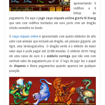
apresentando 5
rodilhos e 9
linhas de
pagamento. Eis aqui o
jogo caça níqueis online
grátis Si Xiang
que vem com rodilhos bordados em ouro junto com um dragão
chinês vermelho no fundo.
O
caça-níqueis online
é apresentado com quatro símbolos de alto
valor com animais que incluem um dragão, um pássaro gigante, um
tigre, uma tartaruga/cobra. O dragão verde é o símbolo de maior
valor aqui e pode pagar até 10.000 moedas. O símbolo doYin Yang
em uma caixa de ouro é o
símbolo curinga
que não vem com
nenhum valor de pagamento por sí só. O logo do jogo faz o papel
do
disperso
e libera pagamentos quando aparece em qualquer
posição.