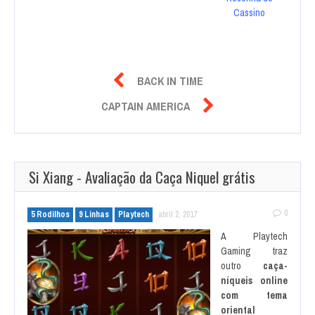
Cassino

BACK IN TIME

CAPTAIN AMERICA
Si Xiang - Avaliação da Caça Niquel grátis
0
5 Rodilhos
9 Linhas
Playtech
abril 2, 2017
A Playtech
Gaming traz
outro
caça-
níqueis online
com tema
oriental