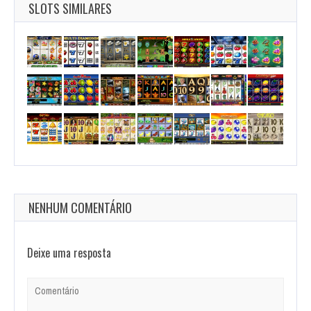
SLOTS SIMILARES
NENHUM COMENTÁRIO
Deixe uma resposta