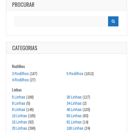
PROCURAR
Search for:
CATEGORIAS
Rodilhos
3 Rodilhos
(167)
5 Rodilhos
(1613)
4 Rodilhos
(27)
Linhas
5 Linhas
(166)
30 Linhas
(127)
8 Linhas
(5)
34 Linhas
(2)
9 Linhas
(145)
40 Linhas
(103)
10 Linhas
(165)
50 Linhas
(83)
15 Linhas
(92)
81 Linhas
(14)
20 Linhas
(396)
100 Linhas
(24)