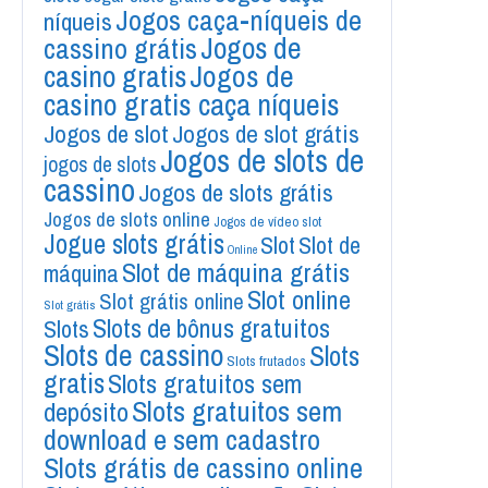
Jogos caça-níqueis de
níqueis
Jogos de
cassino grátis
casino gratis
Jogos de
casino gratis caça níqueis
Jogos de slot grátis
Jogos de slot
Jogos de slots de
jogos de slots
cassino
Jogos de slots grátis
Jogos de slots online
Jogos de vídeo slot
Jogue slots grátis
Slot
Slot de
Online
Slot de máquina grátis
máquina
Slot online
Slot grátis online
Slot grátis
Slots de bônus gratuitos
Slots
Slots de cassino
Slots
Slots frutados
gratis
Slots gratuitos sem
Slots gratuitos sem
depósito
download e sem cadastro
Slots grátis de cassino online