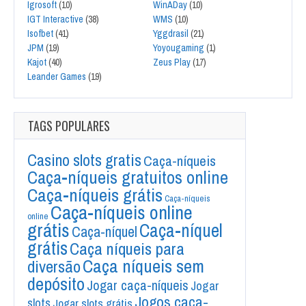
Igrosoft
(10)
WinADay
(10)
IGT Interactive
(38)
WMS
(10)
Isofbet
(41)
Yggdrasil
(21)
JPM
(19)
Yoyougaming
(1)
Kajot
(40)
Zeus Play
(17)
Leander Games
(19)
TAGS POPULARES
Casino slots gratis
Caça-níqueis
Caça-níqueis gratuitos online
Caça-níqueis grátis
Caça-níqueis
Caça-níqueis online
online
grátis
Caça-níquel
Caça-níquel
grátis
Caça níqueis para
Caça níqueis sem
diversão
depósito
Jogar caça-níqueis
Jogar
Jogos caça-
slots
Jogar slots grátis