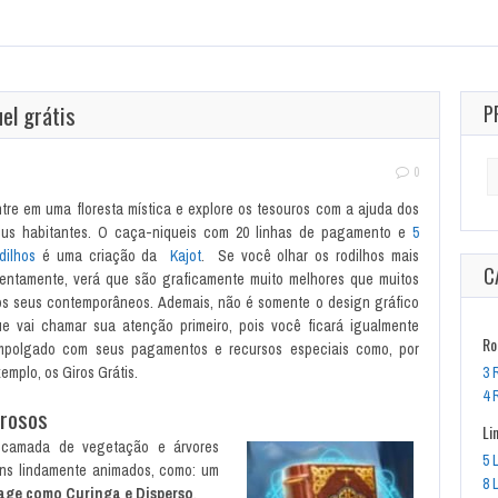
Jogo de Dinheiro Grátis
Bônus de boas-vindas
R$35 GRÁTIS
el grátis
P
0
Se
tre em uma floresta mística e explore os tesouros com a ajuda dos