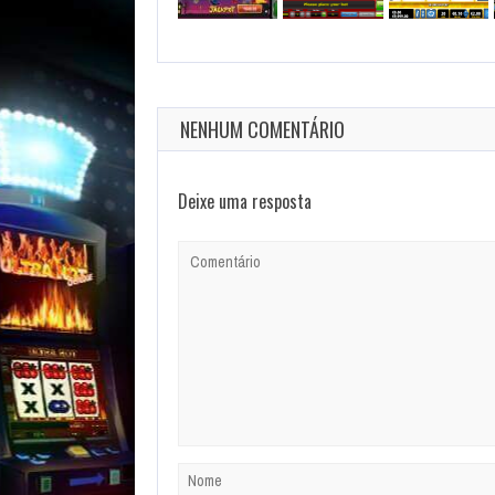
NENHUM COMENTÁRIO
Deixe uma resposta