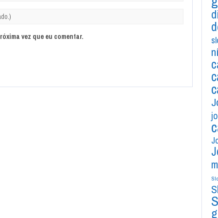
T
C
C
C
on
g
g
d
d
róxima vez que eu comentar.
sl
n
c
c
c