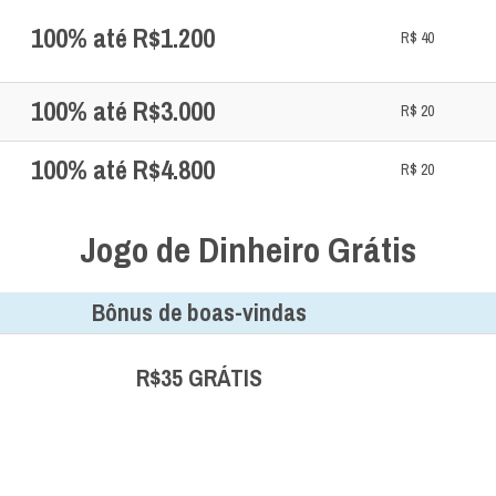
Jogo de Dinheiro Real
Bônus de boas-vindas
Depósito Min.
100% até R$1.200
R$ 40
100% até R$3.000
R$ 20
100% até R$4.800
R$ 20