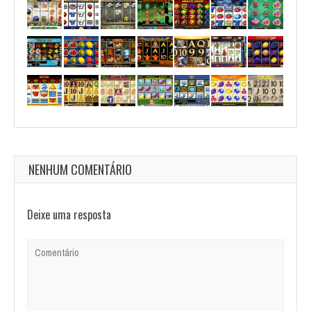
NENHUM COMENTÁRIO
Deixe uma resposta