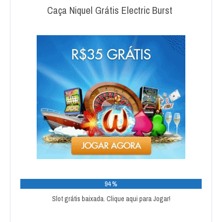
Jogo de Dinheiro Real
Bônus de
Depósito
boas-
Cassino Online
Min.
vindas