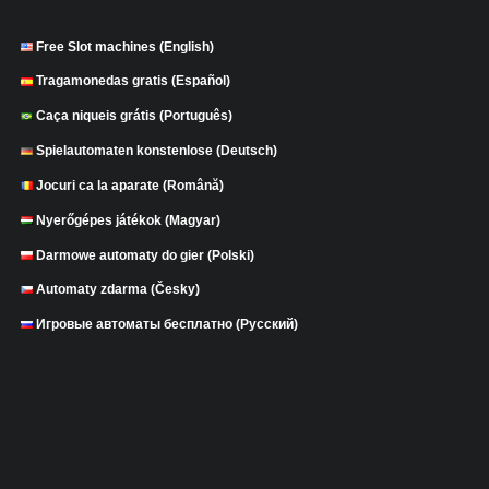
Spielautomaten konstenlose (Deutsch)
Jocuri ca la aparate (Română)
Nyerőgépes játékok (Magyar)
Darmowe automaty do gier (Polski)
Automaty zdarma (Česky)
Игровые автоматы бесплатно (Русский)