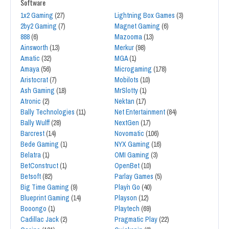
Amaya
(56)
Microgaming
(178)
Aristocrat
(7)
Mobilots
(10)
Ash Gaming
(18)
MrSlotty
(1)
Atronic
(2)
Nektan
(17)
Bally Technologies
(11)
Net Entertainment
(84)
Bally Wulff
(28)
NextGen
(17)
Barcrest
(14)
Novomatic
(106)
Bede Gaming
(1)
NYX Gaming
(16)
Belatra
(1)
OMI Gaming
(3)
BetConstruct
(1)
OpenBet
(10)
Betsoft
(82)
Parlay Games
(5)
Big Time Gaming
(9)
Play´n Go
(40)
Blueprint Gaming
(14)
Playson
(12)
Booongo
(1)
Playtech
(69)
Cadillac Jack
(2)
Pragmatic Play
(22)
Casino
(131)
Quickspin
(2)
Casino Technology
(31)
RCT Gaming
(1)
Concept Gaming
(1)
Realistic
(16)
Cozy Games
(3)
Reel Time Gaming
(12)
Cryptologic
(37)
Rival
(67)
Duomatic
(1)
RTG
(4)