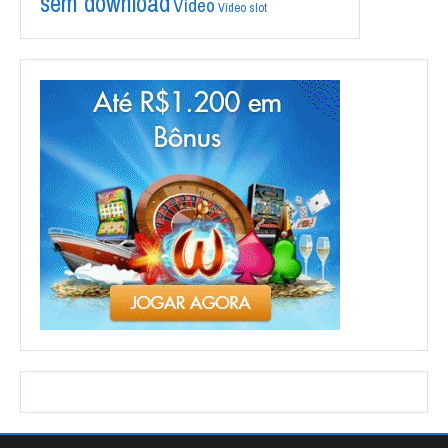
Free Slot machines (English)
Tragamonedas gratis (Español)
Caça niqueis grátis (Português)