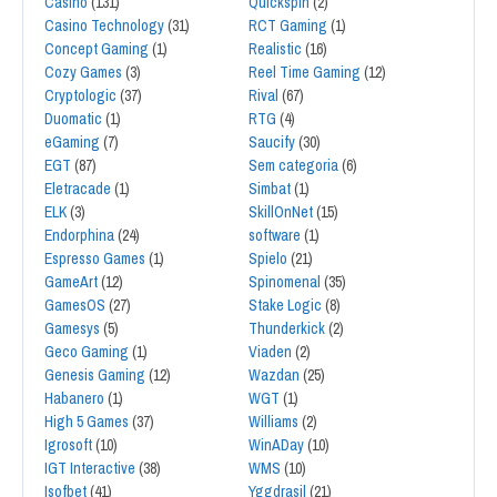
eGaming
(7)
Saucify
(30)
EGT
(87)
Sem categoria
(6)
Eletracade
(1)
Simbat
(1)
ELK
(3)
SkillOnNet
(15)
Endorphina
(24)
software
(1)
Espresso Games
(1)
Spielo
(21)
GameArt
(12)
Spinomenal
(35)
GamesOS
(27)
Stake Logic
(8)
Gamesys
(5)
Thunderkick
(2)
Geco Gaming
(1)
Viaden
(2)
Genesis Gaming
(12)
Wazdan
(25)
Habanero
(1)
WGT
(1)
High 5 Games
(37)
Williams
(2)
Igrosoft
(10)
WinADay
(10)
IGT Interactive
(38)
WMS
(10)
Isofbet
(41)
Yggdrasil
(21)
JPM
(19)
Yoyougaming
(1)
Kajot
(40)
Zeus Play
(17)
Leander Games
(19)