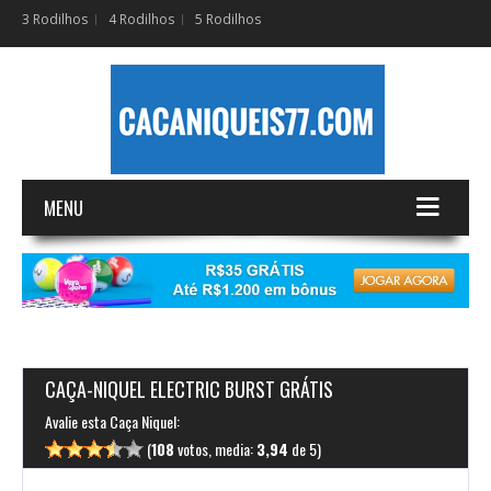
3 Rodilhos
4 Rodilhos
5 Rodilhos
MENU
CAÇA-NIQUEL ELECTRIC BURST GRÁTIS
Avalie esta Caça Niquel:
(
108
votos, media:
3,94
de 5)