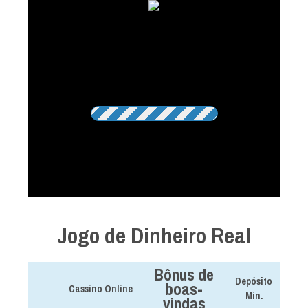
Jogo de Dinheiro Real
Bônus de
Depósito
boas-
Cassino Online
Min.
vindas