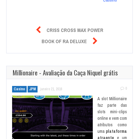
Cassino

CRISS CROSS MAX POWER

BOOK OF RA DELUXE
Millionaire - Avaliação da Caça Niquel grátis
0
Casino
JPM
janeiro 21, 2016
A slot Millionaire
faz parte das
slots mini-clips
online e vem com
atributos como
uma
plataforma
atraente
e um