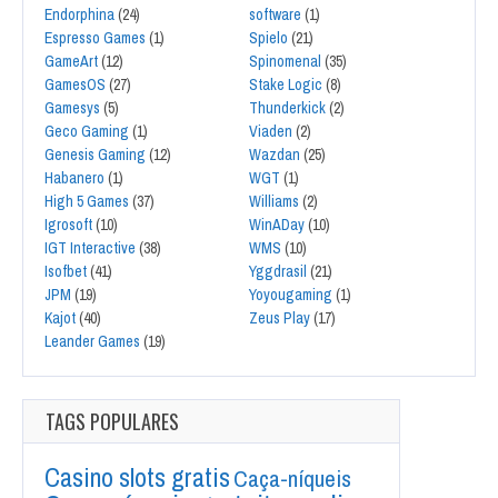
Endorphina
(24)
software
(1)
Espresso Games
(1)
Spielo
(21)
GameArt
(12)
Spinomenal
(35)
GamesOS
(27)
Stake Logic
(8)
Gamesys
(5)
Thunderkick
(2)
Geco Gaming
(1)
Viaden
(2)
Genesis Gaming
(12)
Wazdan
(25)
Habanero
(1)
WGT
(1)
High 5 Games
(37)
Williams
(2)
Igrosoft
(10)
WinADay
(10)
IGT Interactive
(38)
WMS
(10)
Isofbet
(41)
Yggdrasil
(21)
JPM
(19)
Yoyougaming
(1)
Kajot
(40)
Zeus Play
(17)
Leander Games
(19)
TAGS POPULARES
Casino slots gratis
Caça-níqueis