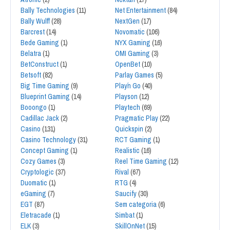
Bally Technologies
(11)
Net Entertainment
(84)
Bally Wulff
(28)
NextGen
(17)
Barcrest
(14)
Novomatic
(106)
Bede Gaming
(1)
NYX Gaming
(16)
Belatra
(1)
OMI Gaming
(3)
BetConstruct
(1)
OpenBet
(10)
Betsoft
(82)
Parlay Games
(5)
Big Time Gaming
(9)
Play´n Go
(40)
Blueprint Gaming
(14)
Playson
(12)
Booongo
(1)
Playtech
(69)
Cadillac Jack
(2)
Pragmatic Play
(22)
Casino
(131)
Quickspin
(2)
Casino Technology
(31)
RCT Gaming
(1)
Concept Gaming
(1)
Realistic
(16)
Cozy Games
(3)
Reel Time Gaming
(12)
Cryptologic
(37)
Rival
(67)
Duomatic
(1)
RTG
(4)
eGaming
(7)
Saucify
(30)
EGT
(87)
Sem categoria
(6)
Eletracade
(1)
Simbat
(1)
ELK
(3)
SkillOnNet
(15)