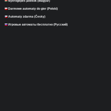
Nyerőgépes játékok (Magyar)
Darmowe automaty do gier (Polski)
Automaty zdarma (Česky)
Игровые автоматы бесплатно (Русский)