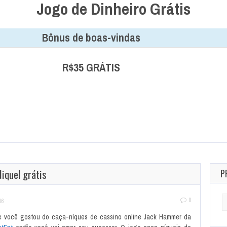
Jogo de Dinheiro Grátis
Bônus de boas-vindas
R$35 GRÁTIS
iquel grátis
P
0
16
Se
e você gostou do caça-níques de cassino online Jack Hammer da