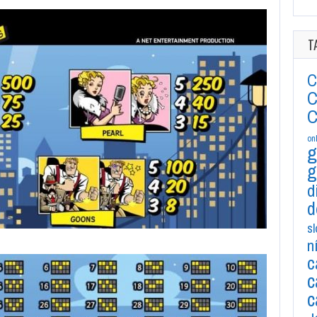
T
C
C
C
on
g
g
d
d
sl
n
c
c
c