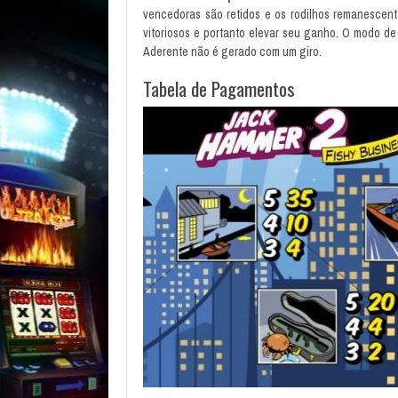
vencedoras são retidos e os rodilhos remanescent
vitoriosos e portanto elevar seu ganho. O modo 
Aderente não é gerado com um giro.
Tabela de Pagamentos