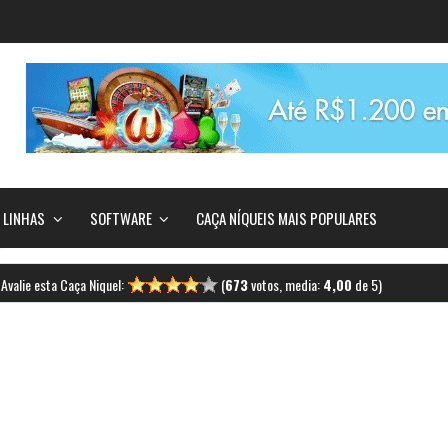
LINHAS
SOFTWARE
CAÇA NÍQUEIS MAIS POPULARES
Avalie esta Caça Niquel:
(
673
votos, media:
4,00
de 5)