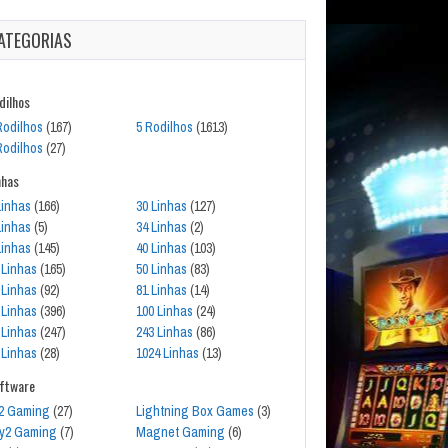
ATEGORIAS
dilhos
Rodilhos
(167)
5 Rodilhos
(1613)
Rodilhos
(27)
nhas
Linhas
(166)
30 Linhas
(127)
Linhas
(5)
34 Linhas
(2)
Linhas
(145)
40 Linhas
(103)
 Linhas
(165)
50 Linhas
(83)
 Linhas
(92)
81 Linhas
(14)
 Linhas
(396)
100 Linhas
(24)
 Linhas
(247)
243 Linhas
(86)
 Linhas
(28)
1024 Linhas
(13)
ftware
2 Gaming
(27)
Lightning Box Games
(3)
y2 Gaming
(7)
Magnet Gaming
(6)